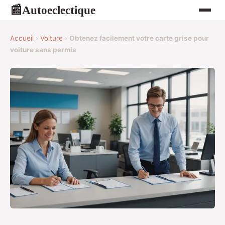
Autoeclectique
📰
Accueil
›
Voiture
›
Obtenez facilement votre carte grise pour
voiture sans permis