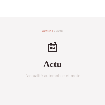
Accueil
› Actu
📰
Actu
L'actualité automobile et moto