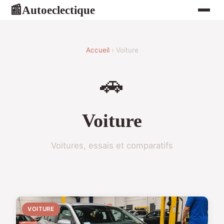
Autoeclectique
📰
Accueil
› Voiture
🚗
Voiture
Voitures, essais et comparatifs
VOITURE