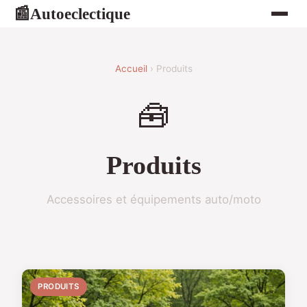
Autoeclectique
📰
Accueil
› Produits
🧰
Produits
Accessoires et équipements auto/moto
PRODUITS